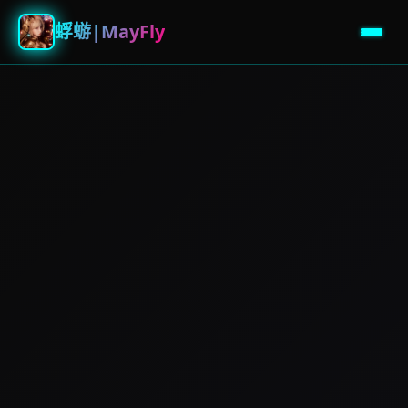
蜉蝣|MayFly