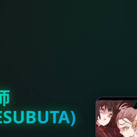
师
ESUBUTA)