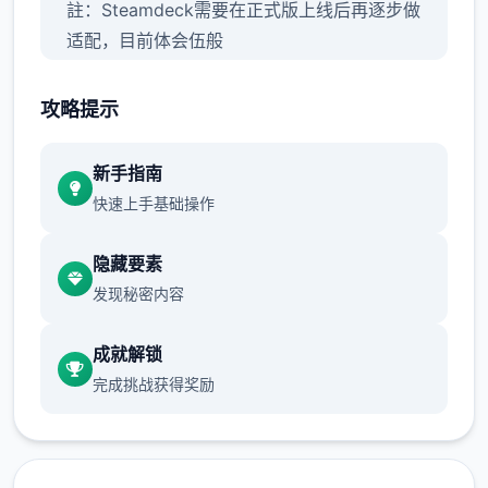
註：Steamdeck需要在正式版上线后再逐步做
适配，目前体会伍般
攻略提示
【正式版】构成包括：
新手指南
主线&支线：15个大地图（5个门派）以及其他
快速上手基础操作
小地图，百万＋剧情文案
隐藏要素
发现秘密内容
武学：10余种兵器，数10套武学/轻功/内功、
武学混用、神功、八个才书功能、天赋等
成就解锁
完成挑战获得奖励
帮派玩法：自建帮派、帮派战争、吞并帮派、
收服帮派等