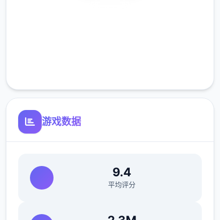
谲的江湖纷争中成就侠名，搅动天下大势。
安全下载
——百万字的原创武侠剧情，主线伍大结局，
高速安装
沈浸式体会江湖恩怨情仇
完全免费
客服支持
游戏数据
9.4
——15个地图，包含5个大门派剧情，解锁不
平均评分
同的江湖记述