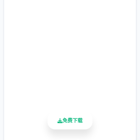
NPC互动：同伴、仇家、家仆、生育等
直接下载 刀剑江湖路
完整版游戏，免费体验
其他重要玩法：武林大会、随机事件、生活、
钓鱼、青楼、赌坊、地牢、捕快、杀手等
2.3M+
总下载量
4.9/5
用户评分
【后续更新计划】
900K+
活跃用户
后续重点更新：逐步增添&完善沙盒构成以及
机制、更新创意工坊2.0、更新免费版DLC等
免费下载
从江湖中的无名之辈伊始，以微末之身，于诡