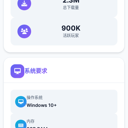
2.3M
总下载量
——结交不同性格的江湖人物，与不同的江湖
人士互动，或红尘相伴，或传授武艺，或图谋
900K
不轨、心狠手辣
活跃玩家
功能需求
极低配备:
系统要求
作业功能: Windows 10 64 bit
处理器: 2.5GHz
操作系统
记忆体: 8 GB 记忆体
Windows 10+
内存