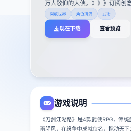
万人敬仰的大侠。》》》订阅创意
開放世界
角色扮演
武術
现在下载
查看预览
游戏说明
《刀剑江湖路》是4款武侠RPG，传
雨腥风，在纷争中成就侠名，搅动天下