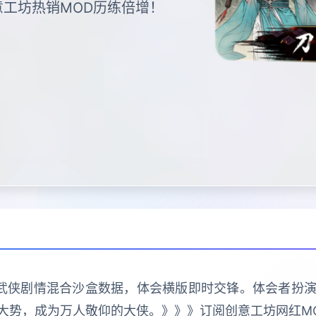
工坊热销MOD历练倍增！
统武侠剧情混合沙盒数据，体会横版即时交锋。体会者扮
大势，成为万人敬仰的大侠。》》》订阅创意工坊网红M