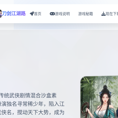
刀剑江湖路
首页
游戏说明
游戏秘籍
现在下
，传统武侠剧情混合沙盒素
扮演独名寻常稀少年，陷入江
就侠名，搅动天下大势，成为