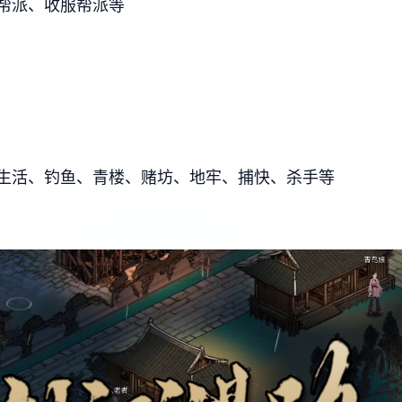
帮派、收服帮派等
生活、钓鱼、青楼、赌坊、地牢、捕快、杀手等