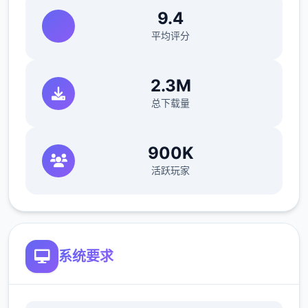
——15个地图，包含5个大门派剧情，解锁不
9.4
同的江湖剧情
平均评分
2.3M
——结交不同性格的江湖人物，与不同的江湖
总下载量
人士互动，或红尘相伴，或传授武艺，或图谋
不轨、心狠手辣
900K
活跃玩家
框架需求
第1低配备:
作业框架: Windows 10 64 bit
系统要求
处理器: 2.5GHz
记忆体: 8 GB 记忆体