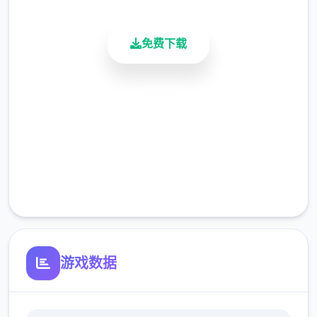
免费下载
【后续更新计划】
后续重点更新：逐步增添&完善沙盒内容物以
安全下载
及机制、更新创意工坊2.0、更新免费下载
DLC等
高速安装
完全免费
客服支持
从江湖中的无名之辈伊始，以微末之身，于诡
谲的江湖纷争中成就侠名，搅动天下大势。
——百万字的原创武侠剧情，主线5大结局，
游戏数据
沈浸式历练江湖恩怨情仇