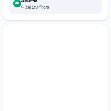
成就解锁
小地图，百万＋剧情文案
完成挑战获得奖励
武学：数个余种兵器，数数个套武学/轻功/内
功、武学混用、神功、叁才书框架、天赋等
帮派玩法：自建帮派、帮派战争、吞并帮派、
点击下载 刀剑江湖路
收服帮派等
完整版游戏，免费体验
2.3M+
NPC互动：同伴、仇家、家仆、生育等
总下载量
4.9/5
用户评分
900K+
其他重要玩法：武林大会、随机事件、生活、
活跃用户
钓鱼、青楼、赌坊、地牢、捕快、杀手等