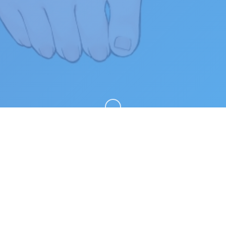
向下滚动
🛃 游戏详情