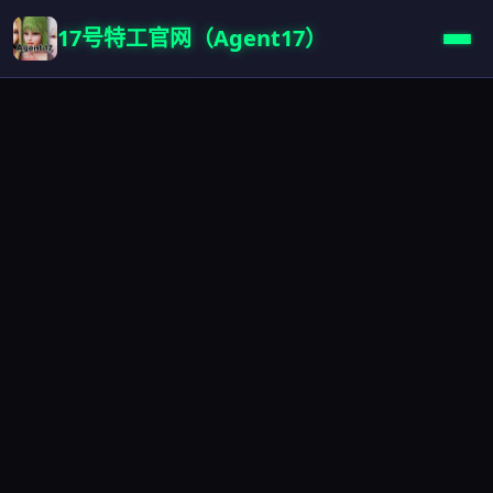
17号特工官网（Agent17）