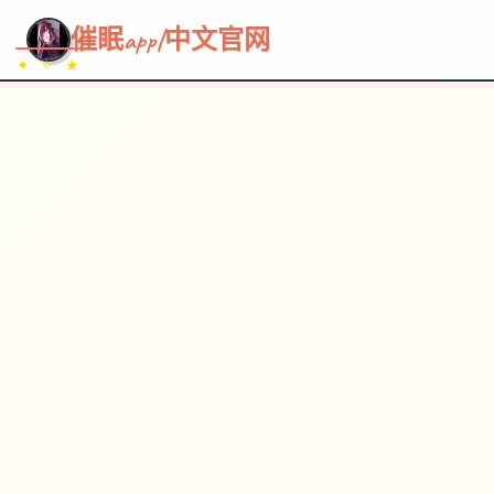
~~~
★
♡
✦
✧
♥
~
催眠app|中文官网
✦ ✧ ★