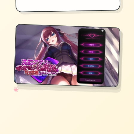
✧
♡
★
♥