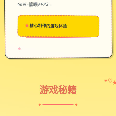
40%-催眠APP2。
★
精心制作的游戏体验
→
✧
♥
✦
♡
游戏秘籍