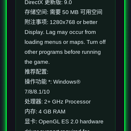
DirectX 更新版: 9.0
存储空间: 需要 50 MB 可用空间
附注事项: 1280x768 or better
Display. Lag may occur from
loading menus or maps. Turn off
other programs before running
the game.
推荐配置:
操作功能 *: Windows®
7/8/8.1/10
处理器: 2+ GHz Processor
内存: 4 GB RAM
显卡: OpenGL ES 2.0 hardware