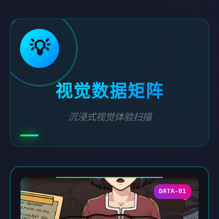
💡
视觉数据矩阵
沉浸式视觉体验扫描
DATA-01