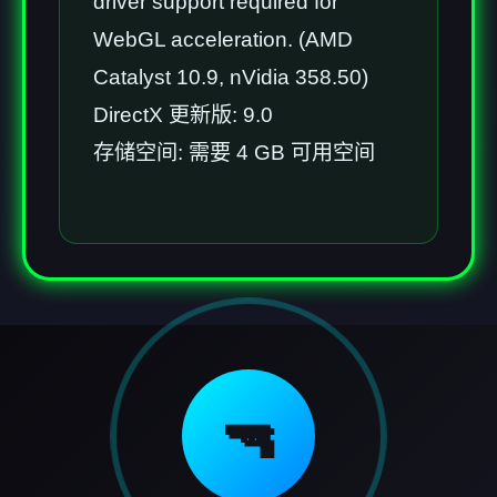
driver support required for
WebGL acceleration. (AMD
Catalyst 10.9, nVidia 358.50)
DirectX 更新版: 9.0
存储空间: 需要 4 GB 可用空间
🔫