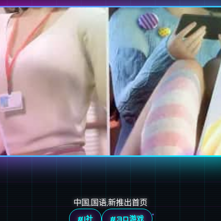
中国,国语,新推出首页
#I社
#3D游戏