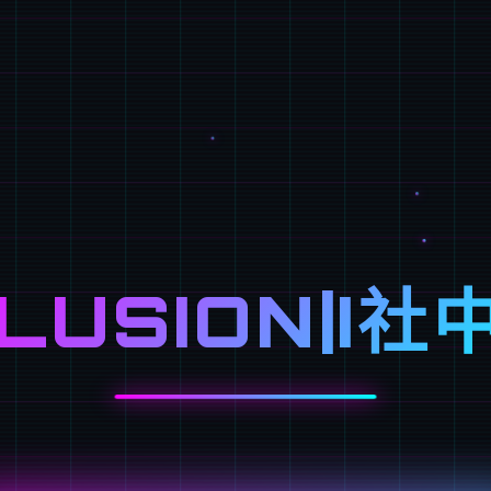
LLUSION|I社