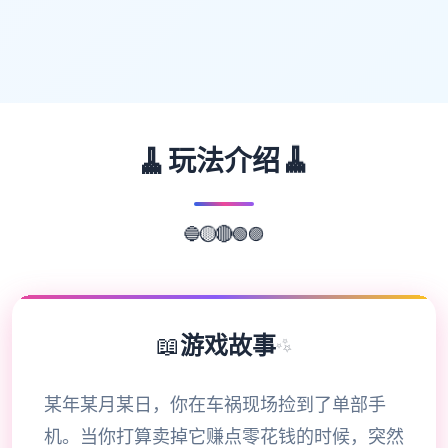
🧹
🧹
玩法介绍
🔵
🟣
🟡
🔴
🟢
📖
游戏故事
✨
某年某月某日，你在车祸现场捡到了单部手
机。当你打算卖掉它赚点零花钱的时候，突然