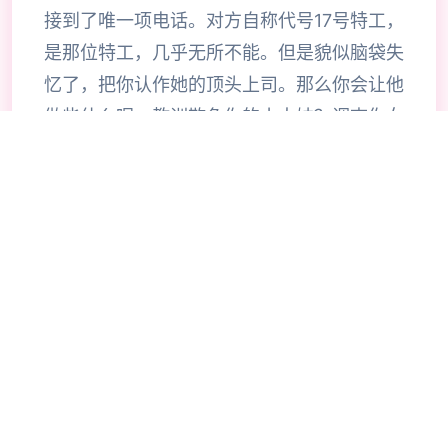
接到了唯一项电话。对方自称代号17号特工，
是那位特工，几乎无所不能。但是貌似脑袋失
忆了，把你认作她的顶头上司。那么你会让他
做些什么呢，教训欺负你的小太妹？调查你女
神的隐私？或者别的什么？
🔥
🧺
技巧指南
⚡
🎯
🧠
💡