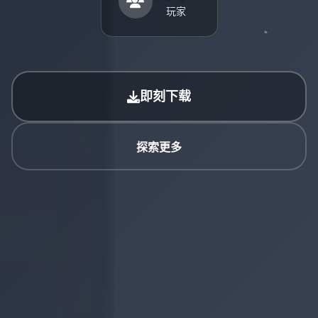
玩家
即刻下载
探索更多