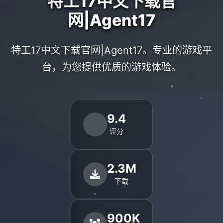
特工17中文下载官
网|Agent17
特工17中文下载官网|Agent17。专业的游戏平
台，为您提供优质的游戏体验。
9.4
评分
2.3M
下载
900K